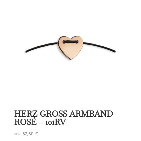
HERZ GROSS ARMBAND
ROSÉ – 101RV
37,50
€
VON: