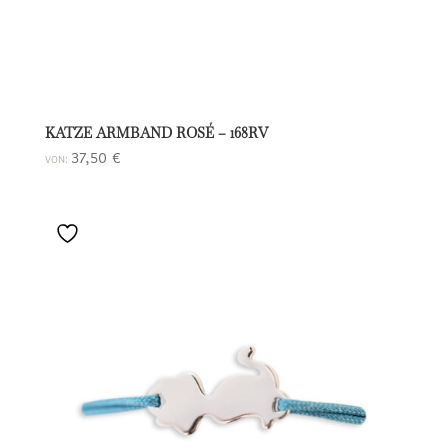
KATZE ARMBAND ROSÉ – 168RV
37,50
€
VON: