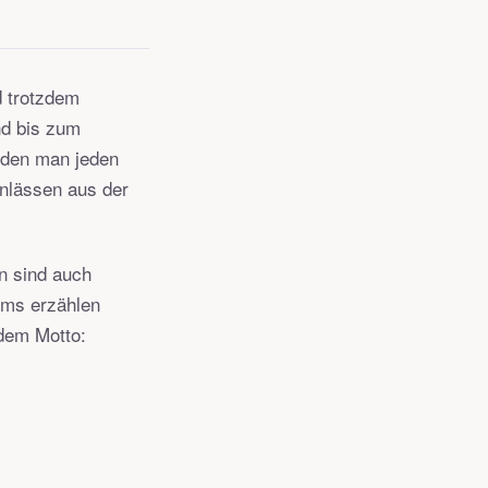
d trotzdem
nd bis zum
 den man jeden
Anlässen aus der
n sind auch
rms erzählen
 dem Motto: